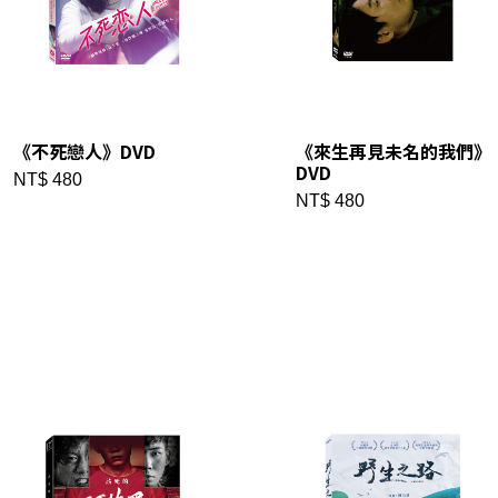
《不死戀人》DVD
《來生再見未名的我們》
我 要 註 冊
DVD
NT$ 480
NT$ 480