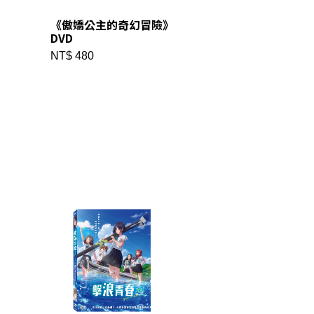
《傲嬌公主的奇幻冒險》
DVD
NT$ 480