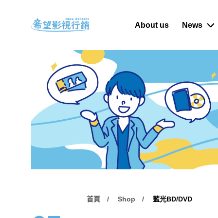
About us
News
首頁
Shop
藍光BD/DVD