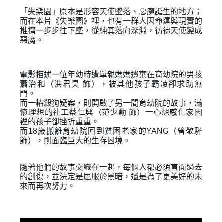
「失樂園」原本是形容天使墜落、惡魔誕生的地方；
而在
本片《失樂園》
裡，也有一群人因命運與現實的
推擠一步步往下墜，從純真落向深淵，彷彿天使變成
惡魔。
電影描述一位年幼時遭單親媽媽遺棄在育幼院的男孩
蕭治和（洪君昊 飾），被其他孩子霸凌卻求助無
門。
而一樁殺狗疑案，則開啟了另一間育幼院的故事，滿
懷理想的社工蔡仁興（范少勳 飾）一心想感化家園
裡的孩子卻挫折重重。
而18歲搬離育幼院回到貧困老家的YANG（曾敬驊
飾），則面臨巨大的生存困境。
隨著他們的故事交織在一起，每個人都必須直面過去
的創傷，並決定是屈服於黑暗，還是為了更美好的未
來而再次努力。