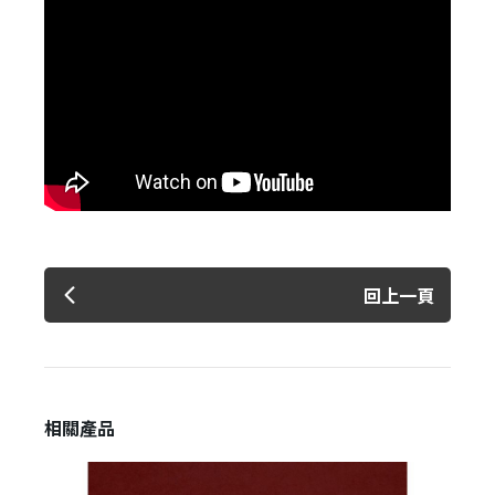
✕
會員登入
回上一頁
登 入
相關產品
忘記密碼？