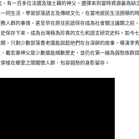
年代，有一百多位法國及瑞士籍的神父，選擇來到當時資源最為缺
民一同生活，學習部落語言及傳統文化，在當地居民生活困頓的
服務人群的事情，甚至早在原住民語保存成為社會關注議題之前
歷史保存下來，成為台灣極為珍貴的文化和語言研究史料。如今
離開，只剩少數部落耆老還能說起他們在台深耕的故事，導演李
父、戴宏基神父是少數還能細數歷史，並仍在第一線為弱勢族群
父穿梭在鄉里之間關懷人群、包容弱勢的身影留存。
建立專屬帳號
只要再完成幾個步驟，即可完