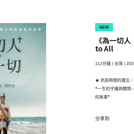
NEW
《為一切人，成
to All
112分鐘 | 台灣 | 2
★ 抗拒時間的遺忘
❝一生的守護與關懷
的故事❞
分享到