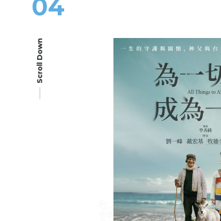
04
Scroll Down