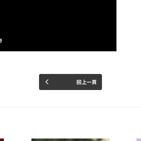
我 要 註 冊
回上一頁