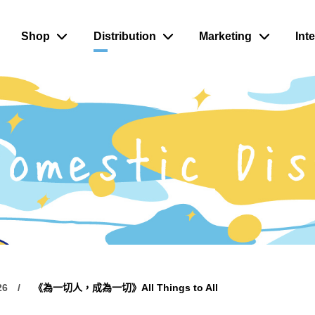
Shop
Distribution
Marketing
Int
26
《為一切人，成為一切》All Things to All