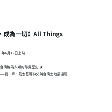
為一切》All Things
026​年6月12日上映
，台灣鮮為人知的珍貴歷史 ★
——劉一峰、戴宏基等神父與台灣土地最溫暖