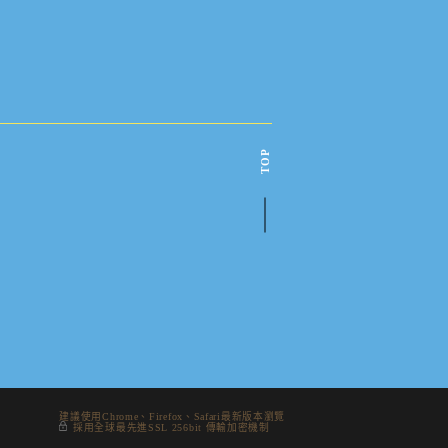
TOP
建議使用Chrome、Firefox、Safari最新版本瀏覽
採用全球最先進SSL 256bit 傳輸加密機制