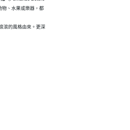
、動物、水果或樂器，都
滾滾的風格由來。更深
✕
成帳號的註冊程序，