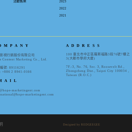
活動售票
2023
2022
2021
OMPANY
ADDRESS
100 臺北市中正區羅斯福路3段76號7樓之
影視行銷股份有限公司
3(大都市學府大廈)
 Content Marketing Co., Ltd.
7F.-3, No. 76, Sec. 3, Roosevelt Rd.,
號: 89116291
Zhongzheng Dist., Taipei City 100034 ,
: +886 2 8941-0166
Taiwan (R.O.C.)
MAIL
o@hope-marketingent.com
rnational@hope-marketingent.com
明
Designed by REDGEEGEE