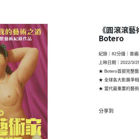
《圓滾滾藝
Botero
紀錄｜82分鐘｜普
上映日期｜2022/3/2
★ Botero首部完
★ 全球各大影展爭
★ 當代最重要的藝
★ 無拘無束的圓就
活真理
分享到