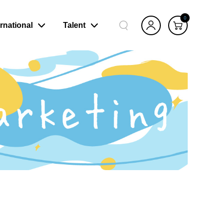
0
ernational
Talent