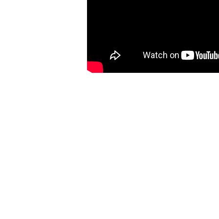
登 入
忘記密碼？