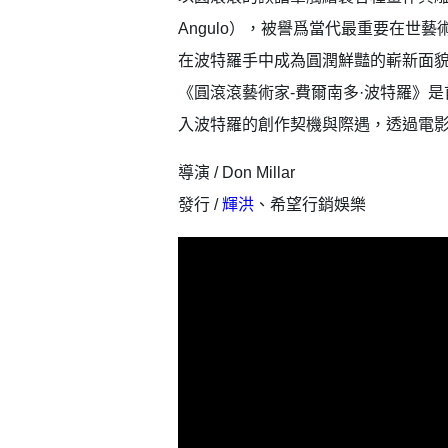
Angulo），被譽爲當代最重要在世
在波特羅手中成為圓潤鮮豔的嶄新面
《圓滾滾藝術家-費爾南多·波特羅》
入波特羅的創作契機與際遇，透過電
導演 / Don Millar
發行 /
輝洪
、希望行銷娛樂
會員登入