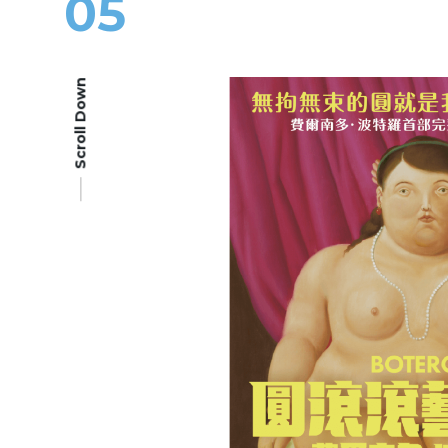
05
Scroll Down