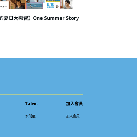
夏日大戀習》One Summer Story
《米其林母子檔》FRE
2022
Talent
加入會員
水間龍
加入會員