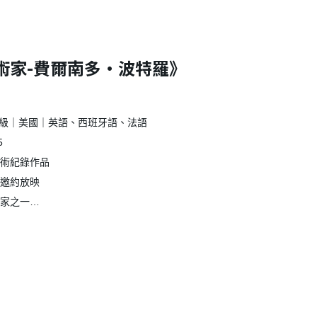
術家-費爾南多·波特羅》
遍級｜美國｜英語、西班牙語、法語
5
整藝術紀錄作品
相邀約放映
術家之一
是我的藝術之道 波特羅用「圓」悟出自己的生