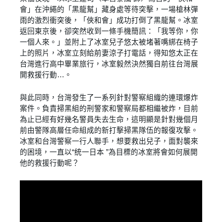
會」在沖繩的「黑龍幫」藏身處等待突擊，一場槍林彈
雨的激烈衝突後，「俠和會」成功打倒了黑龍幫。冰室
返回東京後，卻突然收到一條手機簡訊：「我等你，你
一個人來。」並附上了冰室兒子悠太被堵著嘴綁在椅子
上的照片，冰室立刻給前妻涼子打電話，得知悠太正在
台灣進行高中畢業旅行，冰室毅然決然獨自前往台灣展
開救援行動…。
與此同時，台灣發生了一系列針對警察組織的連環爆炸
案件。負責掃黑組的刑警家和警察局都相繼被炸，目前
為止已經有好幾名警員失去生命，這明顯是針對幾個月
前由警隊高層任命組成的新打擊掃黑隊伍的報復攻擊。
冰室和台灣警察一行人聯手，想要救出兒子，面對襲來
的困境，一直以“统一日本 ”為目標的冰室將會如何展開
他的救援行動呢？