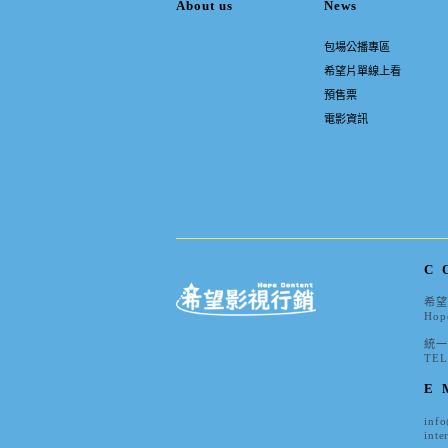
About us
News
包場公播專區
希望片單線上看
預售票
電影資訊
C
希望
Hope
統一編
TEL
E
inf
inte