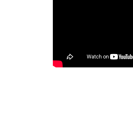
登 入
忘記密碼？