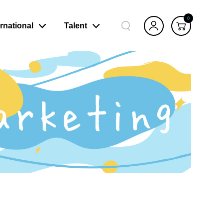
0
ernational
Talent