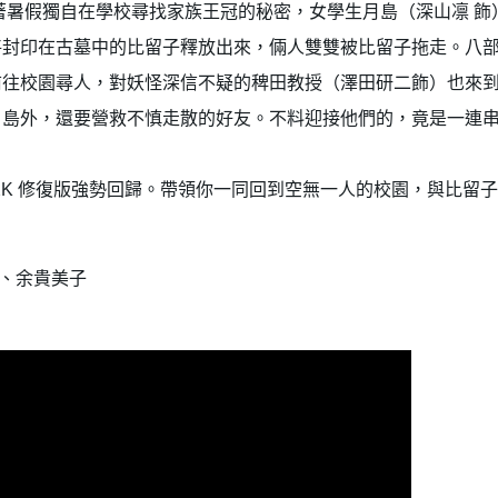
著暑假獨自在學校尋找家族王冠的秘密，女學生月島（深山凛 飾
將封印在古墓中的比留子釋放出來，倆人雙雙被比留子拖走。八
前往校園尋人，對妖怪深信不疑的稗田教授（澤田研二飾）也來
月島外，還要營救不慎走散的好友。不料迎接他們的，竟是一連
 2K 修復版強勢回歸。帶領你一同回到空無一人的校園，與比留
人、余貴美子
建立專屬帳號
只要再完成幾個步驟，即可完