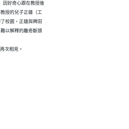
）因好奇心跟在教授後
部教授的兒子正雄（工
到了校園，正雄與稗田
串難以解釋的離奇斷頭
子再次相見。
✕
成帳號的註冊程序，