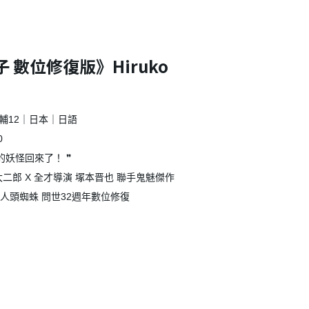
 數位修復版》Hiruko
輔12｜日本｜日語
0
的妖怪回來了！ ❞
大二郎 X 全才導演 塚本晋也 聯手鬼魅傑作
人頭蜘蛛 問世32週年數位修復