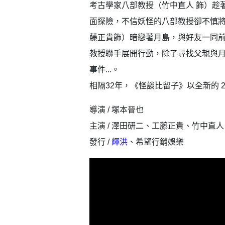
考古學家八部教授（竹中直人 飾）趁
面探險，不信妖怪的八部教授卻不慎
藤正貴飾）暗戀著月島，與好友一同
教授聯手展開行動，除了尋找父親與
事件...。
相隔32年，《怪談比留子》以全新的
導演 / 塚本晉也
主演 / 澤田研二、工藤正貴、竹中直
發行 /
輝洪
、希望行銷娛樂
會員登入