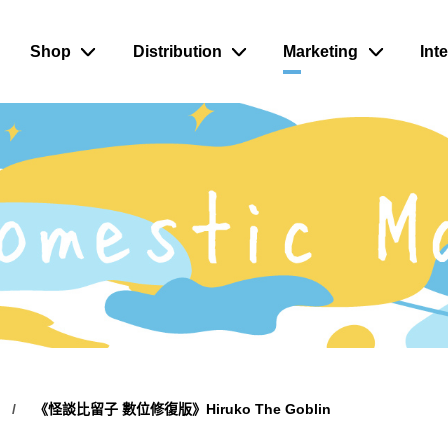
Shop
Distribution
Marketing
Int
《怪談比留子 數位修復版》Hiruko The Goblin