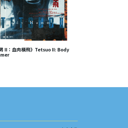
 II：血肉橫飛》Tetsuo II: Body
《鐵男Ⅰ：金屬獸》Tets
mer
Man
2023