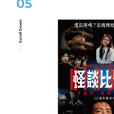
05
Scroll Down