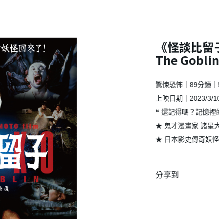
《怪談比留子
The Goblin
驚悚恐怖｜89分鐘｜
上映日期｜2023/3/1
❝ 還記得嗎？記憶裡
★ 鬼才漫畫家 諸星
★ 日本影史傳奇妖怪
分享到