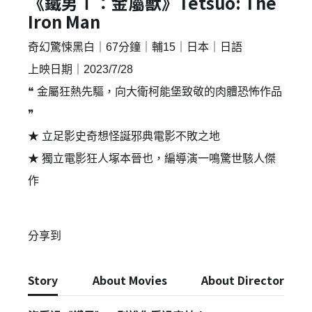
《鐵男Ⅰ：金屬獸》Tetsuo: The
Iron Man
奇幻驚悚黑白｜67分鐘｜輔15｜日本｜日語
上映日期｜2023/7/28
❝ 金屬狂熱先驅，向大衛柯能堡致敬的肉體恐怖作品
❞
★ 立足影史奇想怪誕邪典電影不敗之地
★ 獨立電影狂人塚本晉也，編導演一鳴驚世駭人傑
作
分享到
Story
About Movies
About Director