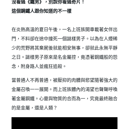
沒看過《鐵男》，別說你看過奇片！
這個鋼鐵人跟你知道的不一樣
在炎熱高溫的夏日午後，一名上班族開車載著女伴出
門，不料卻在途中撞死一個謎樣男子。以為在人煙稀
少的荒野將其棄屍後就能相安無事，卻就此永無平靜
之日。謎樣男子原來是名金屬控，竟憑著鋼鐵般的怨
念，附身路人並瘋狂追殺。
當普通人不再普通，被壓抑的肉體與慾望隨著強大的
金屬召喚一一展開。而上班族體內的渴望也聲聲呼喚
著金屬鋼鐵。心靈與物質的合而為一，究竟最終融合
的是金屬，還是人類？