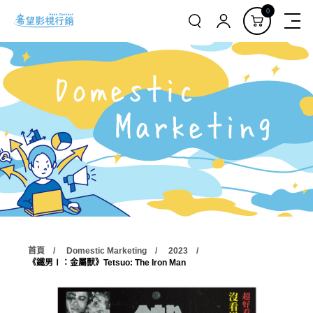
0
首頁
Domestic Marketing
2023
《鐵男Ⅰ：金屬獸》Tetsuo: The Iron Man